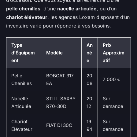
pelle chenilles
, d’une
nacelle articulée
, ou d’un
chariot élévateur
, les agences Loxam disposent d’un
inventaire varié pour répondre à vos besoins.
Type
An
Prix
d'Équipem
Modèle
né
Approxim
ent
e
atif
Pelle
BOBCAT 317
20
7 000 €
Chenilles
EA
08
Nacelle
STILL SAXBY
20
Sur
Articulée
R70-30D
12
demande
Chariot
19
Sur
FIAT DI 30C
Élévateur
94
demande