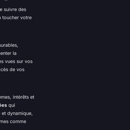
de suivre des
à toucher votre
surables,
enter la
es vues sur vos
uccès de vos
èmes, intérêts et
ées
qui
e et dynamique,
formes comme