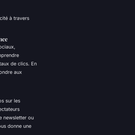
cité à travers
nce
ociaux,
omprendre
taux de clics. En
pondre aux
s sur les
ctateurs
e newsletter ou
vous donne une