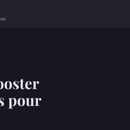
ces
ooster
ls pour