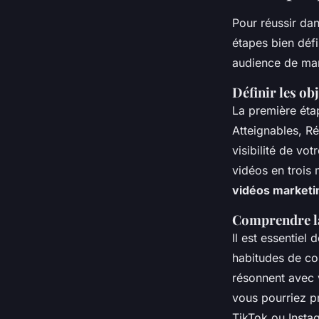
Pour réussir dan
étapes bien défi
audience de man
Définir les ob
La première éta
Atteignables, Ré
visibilité de v
vidéos en trois 
vidéos marketi
Comprendre la
Il est essentiel 
habitudes de c
résonnent avec 
vous pourriez p
TikTok ou Insta