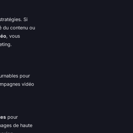
tratégies. Si
té du contenu ou
déo
, vous
eting.
urnables pour
campagnes vidéo
tes
pour
images de haute