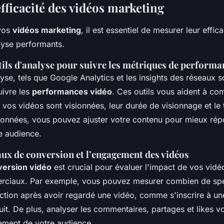
fficacité des vidéos marketing
 vos
vidéos marketing
, il est essentiel de mesurer leur effica
lyse performants.
utils d'analyse pour suivre les métriques de performa
lyse, tels que Google Analytics et les insights des réseaux s
uivre les
performances vidéo
. Ces outils vous aident à c
vos vidéos sont visionnées, leur durée de visionnage et le 
 données, vous pouvez ajuster votre contenu pour mieux ré
e audience.
aux de conversion et l’engagement des vidéos
version vidéo
est crucial pour évaluer l'impact de vos vidéo
erciaux. Par exemple, vous pouvez mesurer combien de spe
action après avoir regardé une vidéo, comme s'inscrire à un
uit. De plus, analyser les commentaires, partages et likes 
ement de votre audience.