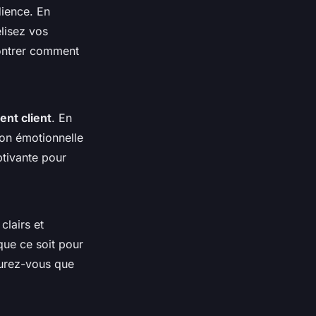
dience. En
élisez vos
montrer comment
ent client
. En
ion émotionnelle
ptivante pour
clairs et
que ce soit pour
ssurez-vous que