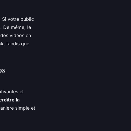
 Si votre public
k. De même, le
 des vidéos en
k, tandis que
os
ptivantes et
croître la
anière simple et