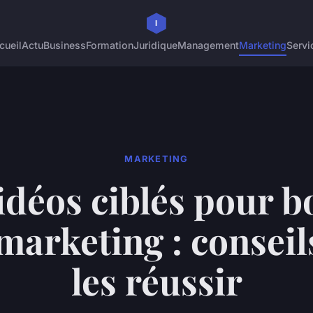
cueil
Actu
Business
Formation
Juridique
Management
Marketing
Servi
MARKETING
idéos ciblés pour b
marketing : consei
les réussir