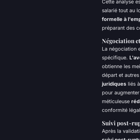
Cette analyse es
salarié tout au 
formelle à l'em
préparant des c
Négociation et
La négociation e
spécifique.
L'av
obtienne les mei
départ et autre
juridiques
liés 
pour augmenter 
méticuleuse
réd
conformité légal
Suivi post-rup
Après la validati
suivi post-rupt