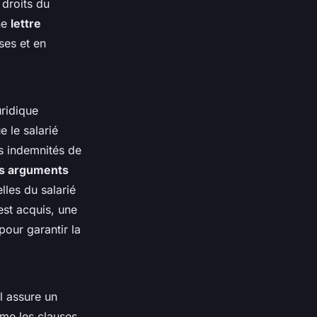
 droits du
une
lettre
ses et en
uridique
e le salarié
es indemnités de
es arguments
lles du salarié
est acquis, une
pour garantir la
Il assure un
mme les clauses