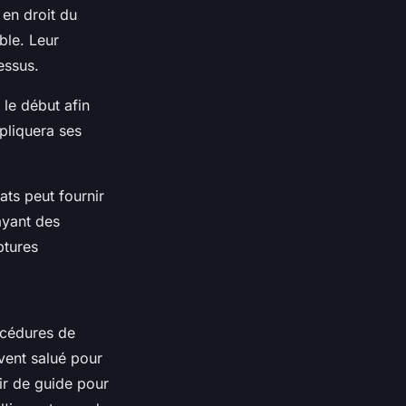
 en droit du
ble. Leur
essus.
 le début afin
xpliquera ses
ats peut fournir
ayant des
ptures
océdures de
vent salué pour
r de guide pour