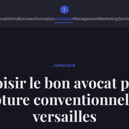
cueil
Actu
Business
Formation
Juridique
Management
Marketing
Servi
JURIDIQUE
isir le bon avocat 
ture conventionnel
versailles