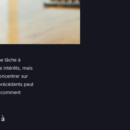
ne tâche à
 intérêts, mais
oncentrer sur
s précédents peut
ez comment
 à