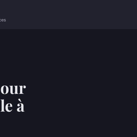
ces
pour
le à