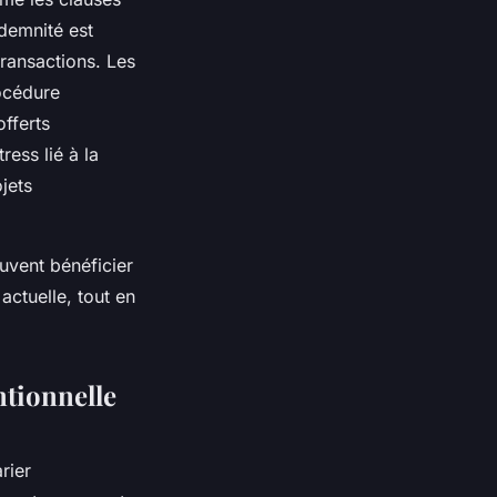
ndemnité est
 transactions. Les
rocédure
offerts
ress lié à la
jets
uvent bénéficier
actuelle, tout en
ntionnelle
rier