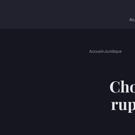
Ac
Accueil
›
Juridique
Cho
rup