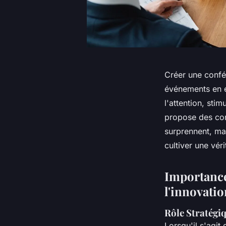
Créer une confér
événements en e
l'attention, sti
propose des con
surprennent, mai
cultiver une vér
Importance
l'innovatio
Rôle Stratégiq
Lorsqu'il s'agit