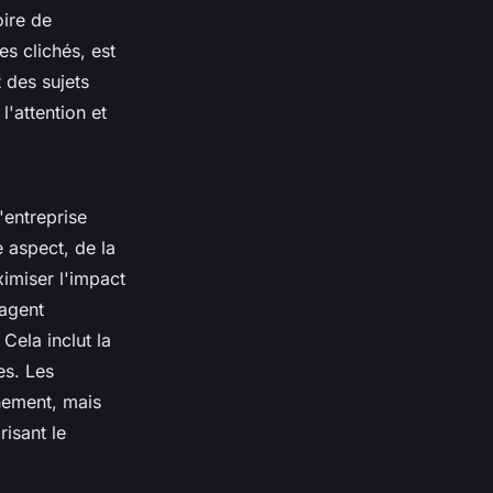
oire de
es clichés, est
t des sujets
l'attention et
'entreprise
 aspect, de la
ximiser l'impact
ragent
Cela inclut la
es. Les
nement, mais
risant le