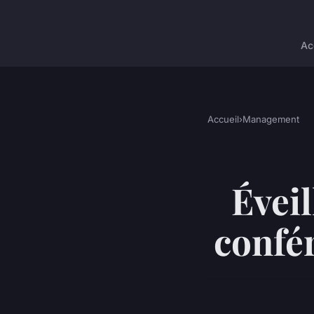
Ac
Accueil
›
Management
Éveil
confé