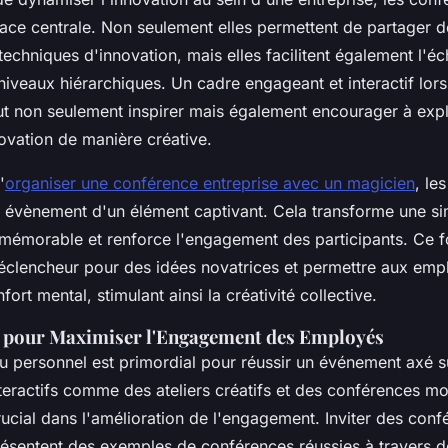
ace centrale. Non seulement elles permettent de partager d
techniques d'innovation, mais elles facilitent également l'é
 niveaux hiérarchiques. Un cadre engageant et interactif lors
t non seulement inspirer mais également encourager à expl
ovation de manière créative.
'
organiser une conférence entreprise avec un magicien
, le
ur évènement d'un élément captivant. Cela transforme une s
mémorable et renforce l'engagement des participants. Ce 
déclencheur pour des idées novatrices et permettre aux empl
ort mental, stimulant ainsi la créativité collective.
 pour Maximiser l'Engagement des Employés
 personnel est primordial pour réussir un événement axé su
eractifs comme des ateliers créatifs et des conférences mo
rucial dans l'amélioration de l'engagement. Inviter des conf
résentent des exemples de conférences réussies à travers d