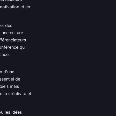
 motivation et en
 et des
r une culture
fférenciateurs
onférence qui
icace.
on d'une
ssentiel de
tuels mais
 la créativité et
ù les idées