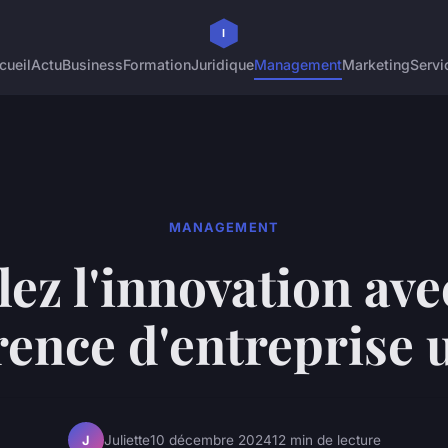
cueil
Actu
Business
Formation
Juridique
Management
Marketing
Servi
MANAGEMENT
lez l'innovation av
rence d'entreprise 
Juliette
10 décembre 2024
12 min de lecture
J