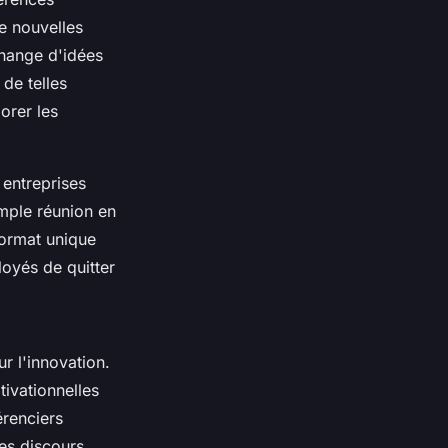
e nouvelles
change d'idées
 de telles
orer les
s entreprises
imple réunion en
format unique
oyés de quitter
r l'innovation.
tivationnelles
érenciers
es discours