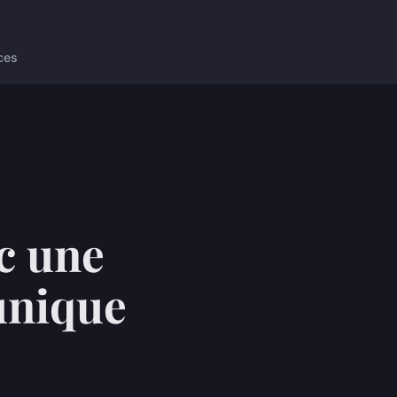
ces
ec une
unique