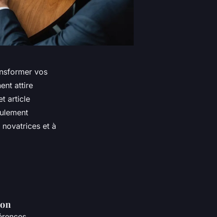
ansformer vos
nt attire
t article
eulement
 novatrices et à
ion
férences