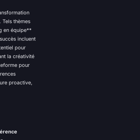
ransformation
e. Tels thèmes
ng en équipe**
succès incluent
tentiel pour
nt la créativité
ateforme pour
érences
ure proactive,
férence