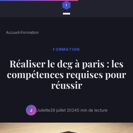
Accueil
›
Formation
FORMATION
Réaliser le dcg à paris : les
compétences requises pour
réussir
Juliette
29 juillet 2024
5 min de lecture
J